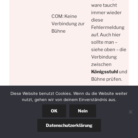
ware taucht
immer wieder
COM: Keine
diese
Verbindung zur
Fehlermeldung
Bühne
auf. Auch hier
sollte man –
siehe oben – die
Verbindung
zwischen
Königsstuhl
und
Bühne prüfen.
Leider verkantet
Diese Website benutzt Cookies. Wenn du die Website weiter
die Bühne
nutzt, gehen wir von deinem Einverständnis aus.
manchmal. Das
OK
Nein
erkennt ihr
daran, das bei
Datenschutzerklärung
manueller
Bewegung der