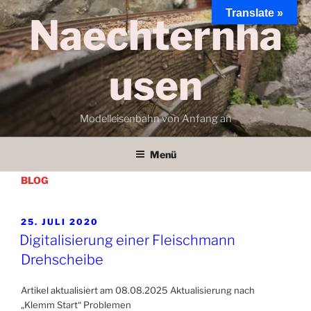
Zum
Translate »
Naechternha
Inhalt
springen
usen
Modelleisenbahn von Anfang an
Menü
BLOG
VERÖFFENTLICHT
25. JULI 2020
AM
Digitalisierung einer Fleischmann
Drehscheibe
Artikel aktualisiert am 08.08.2025 Aktualisierung nach
„Klemm Start“ Problemen