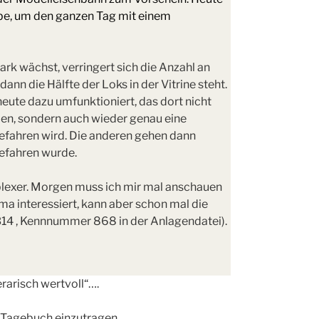
be, um den ganzen Tag mit einem
rk wächst, verringert sich die Anzahl an
dann die Hälfte der Loks in der Vitrine steht.
eute dazu umfunktioniert, das dort nicht
en, sondern auch wieder genau eine
efahren wird. Die anderen gehen dann
gefahren wurde.
plexer. Morgen muss ich mir mal anschauen
ma interessiert, kann aber schon mal die
14 , Kennnummer 868 in der Anlagendatei).
erarisch wertvoll“….
s Tagebuch einzutragen.