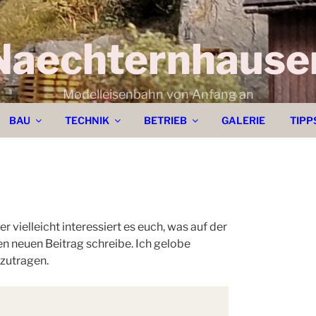
Naechternhause
Modelleisenbahn von Anfang an
BAU
TECHNIK
BETRIEB
GALERIE
TIP
 vielleicht interessiert es euch, was auf der
en neuen Beitrag schreibe. Ich gelobe
zutragen.