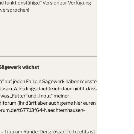
und funktionsfähige“ Version zur Verfügung
– versprochen!
Sägewerk wächst
hof auf jeden Fall ein Sägewerk haben musste
hausen. Allerdings dachte ich dann nicht, dass
twas „Futter“ und „Input“ meiner
iforum (ihr dürft aber auch gerne hier euren
iforum.de/t67713f64-Naechternhausen-
– Tipp am Rande: Der grösste Teil rechts ist