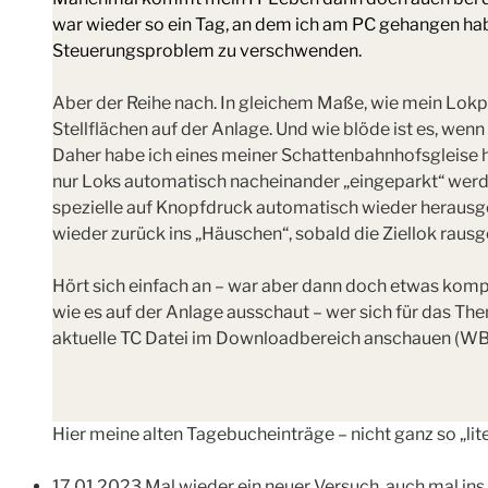
war wieder so ein Tag, an dem ich am PC gehangen ha
Steuerungsproblem zu verschwenden.
Aber der Reihe nach. In gleichem Maße, wie mein Lokpa
Stellflächen auf der Anlage. Und wie blöde ist es, wenn 
Daher habe ich eines meiner Schattenbahnhofsgleise h
nur Loks automatisch nacheinander „eingeparkt“ werd
spezielle auf Knopfdruck automatisch wieder herausg
wieder zurück ins „Häuschen“, sobald die Ziellok raus
Hört sich einfach an – war aber dann doch etwas kom
wie es auf der Anlage ausschaut – wer sich für das The
aktuelle TC Datei im Downloadbereich anschauen (WB
Hier meine alten Tagebucheinträge – nicht ganz so „lit
17.01.2023 Mal wieder ein neuer Versuch, auch mal in