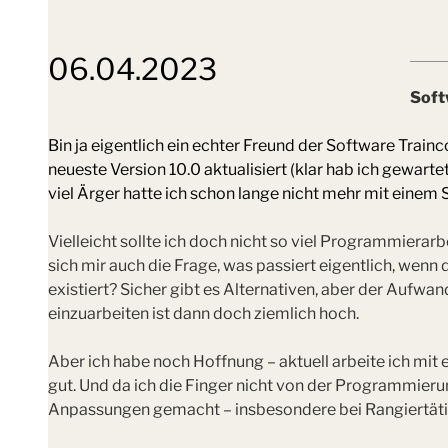
06.04.2023
Soft
Bin ja eigentlich ein echter Freund der Software Trainc
neueste Version 10.0 aktualisiert (klar hab ich gewart
viel Ärger hatte ich schon lange nicht mehr mit einem
Vielleicht sollte ich doch nicht so viel Programmierarb
sich mir auch die Frage, was passiert eigentlich, wen
existiert? Sicher gibt es Alternativen, aber der Aufwan
einzuarbeiten ist dann doch ziemlich hoch.
Aber ich habe noch Hoffnung – aktuell arbeite ich mit 
gut. Und da ich die Finger nicht von der Programmieru
Anpassungen gemacht – insbesondere bei Rangiertäti