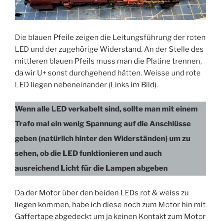
Die blauen Pfeile zeigen die Leitungsführung der roten
LED und der zugehörige Widerstand. An der Stelle des
mittleren blauen Pfeils muss man die Platine trennen,
da wir U+ sonst durchgehend hätten. Weisse und rote
LED liegen nebeneinander (Links im Bild).
Wenn alle LED verkabelt sind, sollte man mit einem
Trafo mal ein wenig Spannung auf die Anschlüsse
geben (natürlich hinter den Widerständen) um zu
sehen, ob die LED funktionieren und auch
ausreichend Licht für die Lampen abgeben
Da der Motor über den beiden LEDs rot & weiss zu
liegen kommen, habe ich diese noch zum Motor hin mit
Gaffertape abgedeckt um ja keinen Kontakt zum Motor