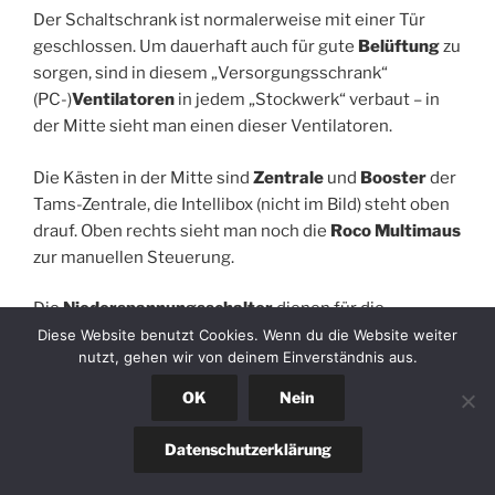
Der Schaltschrank ist normalerweise mit einer Tür
geschlossen. Um dauerhaft auch für gute
Belüftung
zu
sorgen, sind in diesem „Versorgungsschrank“
(PC-)
Ventilatoren
in jedem „Stockwerk“ verbaut – in
der Mitte sieht man einen dieser Ventilatoren.
Die Kästen in der Mitte sind
Zentrale
und
Booster
der
Tams-Zentrale, die Intellibox (nicht im Bild) steht oben
drauf. Oben rechts sieht man noch die
Roco Multimaus
zur manuellen Steuerung.
Die
Niederspannungsschalter
dienen für die
Schaltung der
Ventilatoren
, der Moba-
Diese Website benutzt Cookies. Wenn du die Website weiter
nutzt, gehen wir von deinem Einverständnis aus.
4
Beleuchtung
Altlasten heraus ist nicht die gesamte
Beleuchtung über die MobaLEDLib gesteuert, sowie
OK
Nein
dem Schalten des
Programmiergleises
. Zwei
Anzeigen für
Luftraumfeuchtigkeit
und
Temperatur
Datenschutzerklärung
komplettieren diesen oberen Bereich.