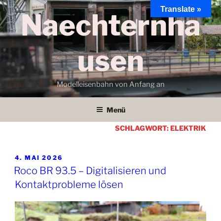
Zum
Translate »
Naechternha
Inhalt
springen
usen
Modelleisenbahn von Anfang an
Menü
SCHLAGWORT:
ELEKTRIK
VERÖFFENTLICHT
4. MAI 2026
AM
Roco BR 93.5 – Digitalisieren und
Kontaktprobleme lösen