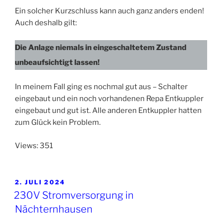
Ein solcher Kurzschluss kann auch ganz anders enden!
Auch deshalb gilt:
Die Anlage niemals in eingeschaltetem Zustand
unbeaufsichtigt lassen!
In meinem Fall ging es nochmal gut aus – Schalter
eingebaut und ein noch vorhandenen Repa Entkuppler
eingebaut und gut ist. Alle anderen Entkuppler hatten
zum Glück kein Problem.
Views: 351
VERÖFFENTLICHT
2. JULI 2024
AM
230V Stromversorgung in
Nächternhausen