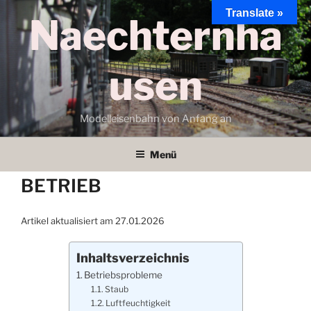
Zum
Translate »
Naechternha
Inhalt
springen
usen
Modelleisenbahn von Anfang an
Menü
BETRIEB
Artikel aktualisiert am 27.01.2026
Inhaltsverzeichnis
Betriebsprobleme
Staub
Luftfeuchtigkeit