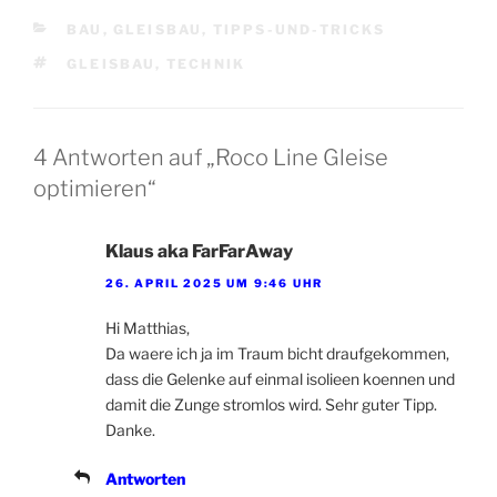
KATEGORIEN
BAU
,
GLEISBAU
,
TIPPS-UND-TRICKS
SCHLAGWÖRTER
GLEISBAU
,
TECHNIK
4 Antworten auf „Roco Line Gleise
optimieren“
Klaus aka FarFarAway
26. APRIL 2025 UM 9:46 UHR
Hi Matthias,
Da waere ich ja im Traum bicht draufgekommen,
dass die Gelenke auf einmal isolieen koennen und
damit die Zunge stromlos wird. Sehr guter Tipp.
Danke.
Antworten