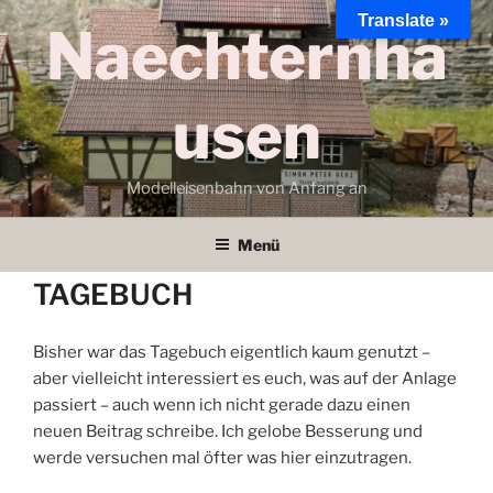
Zum
Translate »
Naechternha
Inhalt
springen
usen
Modelleisenbahn von Anfang an
Menü
TAGEBUCH
Bisher war das Tagebuch eigentlich kaum genutzt –
aber vielleicht interessiert es euch, was auf der Anlage
passiert – auch wenn ich nicht gerade dazu einen
neuen Beitrag schreibe. Ich gelobe Besserung und
werde versuchen mal öfter was hier einzutragen.