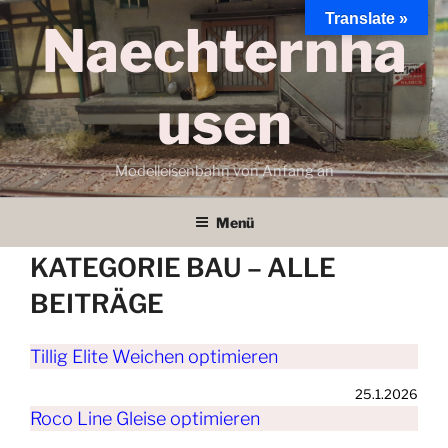
Zum
Translate »
Naechternha
Inhalt
springen
usen
Modelleisenbahn von Anfang an
Menü
KATEGORIE BAU – ALLE
BEITRÄGE
Tillig Elite Weichen optimieren
25.1.2026
Roco Line Gleise optimieren