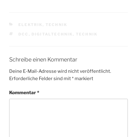
KATEGORIEN
ELEKTRIK
,
TECHNIK
SCHLAGWÖRTER
DCC
,
DIGITALTECHNIK
,
TECHNIK
Schreibe einen Kommentar
Deine E-Mail-Adresse wird nicht veröffentlicht.
Erforderliche Felder sind mit
*
markiert
Kommentar
*