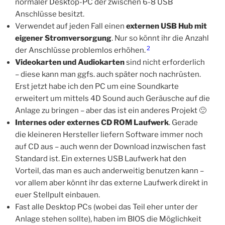
normaler Desktop-PC der zwischen 6-8 USB
Anschlüsse besitzt.
Verwendet auf jeden Fall einen
externen USB Hub mit
eigener Stromversorgung
. Nur so könnt ihr die Anzahl
2
der Anschlüsse problemlos erhöhen.
Videokarten und Audiokarten
sind nicht erforderlich
– diese kann man ggfs. auch später noch nachrüsten.
Erst jetzt habe ich den PC um eine Soundkarte
erweitert um mittels 4D Sound auch Geräusche auf die
Anlage zu bringen – aber das ist ein anderes Projekt 🙂
Internes oder externes CD ROM Laufwerk
. Gerade
die kleineren Hersteller liefern Software immer noch
auf CD aus – auch wenn der Download inzwischen fast
Standard ist. Ein externes USB Laufwerk hat den
Vorteil, das man es auch anderweitig benutzen kann –
vor allem aber könnt ihr das externe Laufwerk direkt in
euer Stellpult einbauen.
Fast alle Desktop PCs (wobei das Teil eher unter der
Anlage stehen sollte), haben im BIOS die Möglichkeit