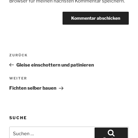
Browser für meinen nächsten Kommentar speichern.
Beitragsnavigation
Vorheriger
ZURÜCK
Beitrag
Gleise einschottern und patinieren
Nächster
WEITER
Beitrag
Fichten selber bauen
SUCHE
Suchen
nach: