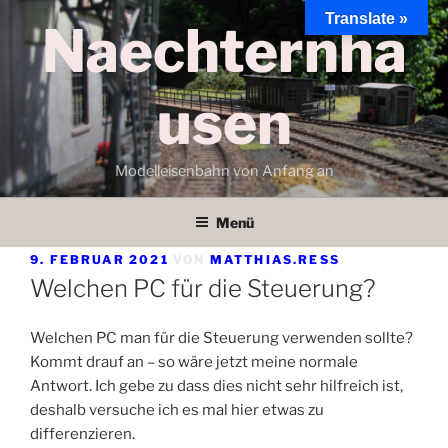
Zum
Translate »
Naechternha
Inhalt
springen
usen
Modelleisenbahn von Anfang an
Menü
VERÖFFENTLICHT
9. FEBRUAR 2021
VON
MATTHIAS.RESS
AM
Welchen PC für die Steuerung?
Welchen PC man für die Steuerung verwenden sollte?
Kommt drauf an – so wäre jetzt meine normale
Antwort. Ich gebe zu dass dies nicht sehr hilfreich ist,
deshalb versuche ich es mal hier etwas zu
differenzieren.